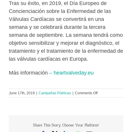
Tras su éxito, en 2019, el Día Europeo de
Concienciación sobre la Enfermedad de las
Válvulas Cardíacas se convertirá en una
semana y se celebrará durante la tercera
semana de septiembre. La semana tendrá como
objetivo sensibilizar y mejorar el diagnóstico, el
tratamiento y el tratamiento de la enfermedad de
las válvulas cardíacas en Europa.
Más información
– heartvalveday.eu
on
June 17th, 2019
|
Campañas Públicas
|
Comments Off
Semana
Europea
de
concienciación
sobre
la
Share This Story, Choose Your Platform!
enfermedad