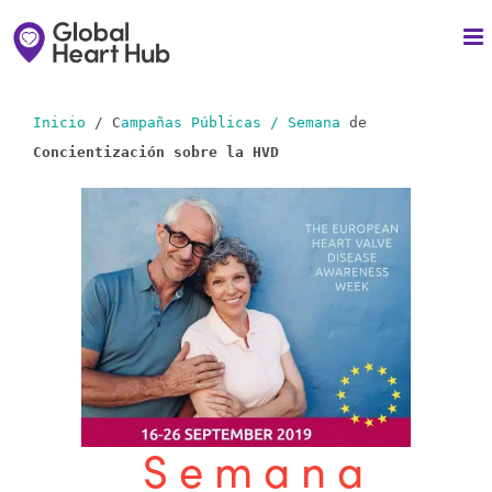
Skip
to
content
Inicio
/ C
ampañas Públicas / Semana
de
Concientización sobre la HVD
Semana